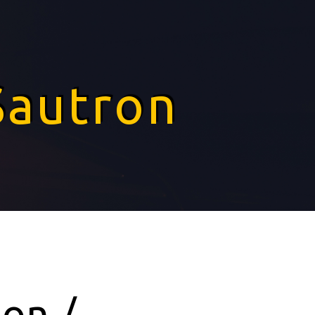
Sautron
ion /