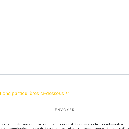
deau des cookies
tions particulières ci-dessous **
ENVOYER
ux fins de vous contacter et sont enregistrées dans un fichier informatisé. Elle
 communiquées aux seuls destinataires suivants: . Vous disposez de droits d’accè