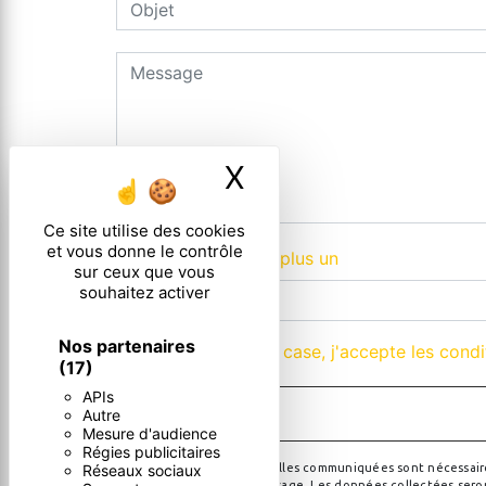
X
Masquer le ban
Ce site utilise des cookies
et vous donne le contrôle
Combien font deux plus un
sur ceux que vous
souhaitez activer
Nos partenaires
En cochant cette case, j'accepte les condi
(17)
APIs
Autre
Mesure d'audience
Régies publicitaires
Réseaux sociaux
** Les données personnelles communiquées sont nécessaires a
de répondre à votre message. Les données collectées seront