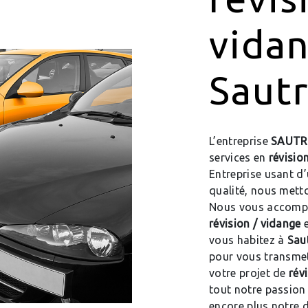
vida
Saut
L’entreprise
SAUTR
services en
révisio
Entreprise usant d’
qualité, nous metto
Nous vous accompa
révision / vidange
e
vous habitez à
Sau
pour vous transmet
votre projet de
rév
tout notre passion 
encore plus notre d