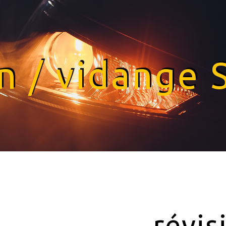
on / vidange 
révis