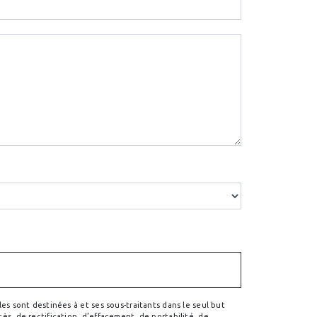
s sont destinées à et ses sous-traitants dans le seul but
s, de rectification, d’effacement, de portabilité, de