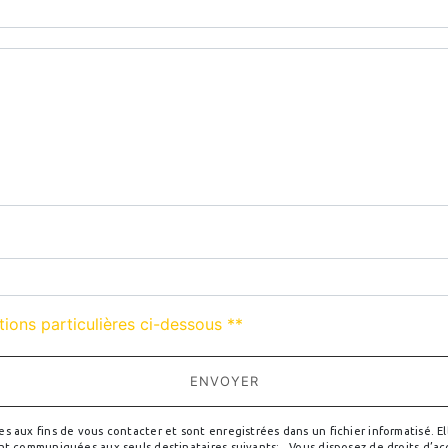
deau des cookies
tions particulières ci-dessous **
ENVOYER
ux fins de vous contacter et sont enregistrées dans un fichier informatisé. Elle
 communiquées aux seuls destinataires suivants: . Vous disposez de droits d’accè