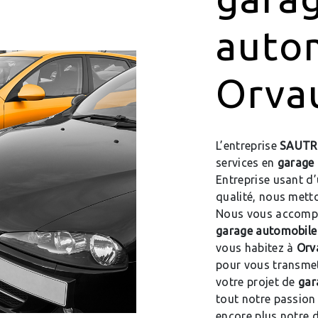
auto
Orva
L’entreprise
SAUTR
services en
garage
Entreprise usant d’
qualité, nous metto
Nous vous accompa
garage automobile
vous habitez à
Orv
pour vous transmet
votre projet de
gar
tout notre passion 
encore plus notre d