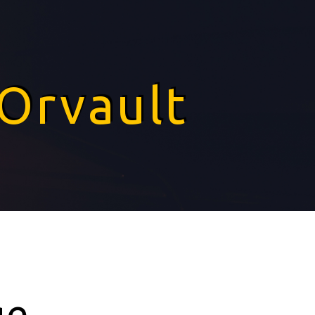
Orvault
ge