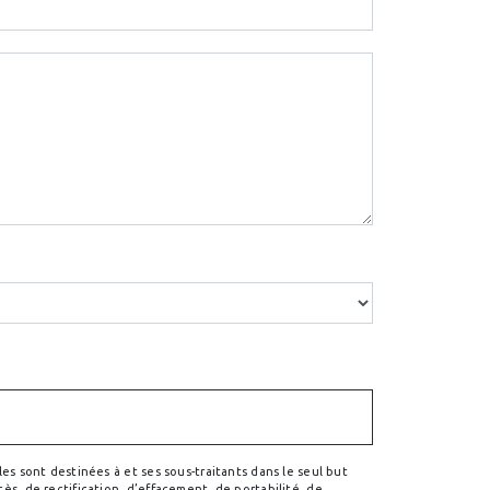
s sont destinées à et ses sous-traitants dans le seul but
s, de rectification, d’effacement, de portabilité, de