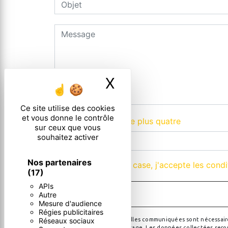
X
Masquer le ban
Ce site utilise des cookies
et vous donne le contrôle
Combien font quatre plus quatre
sur ceux que vous
souhaitez activer
Nos partenaires
En cochant cette case, j'accepte les condi
(17)
APIs
Autre
Mesure d'audience
Régies publicitaires
Réseaux sociaux
** Les données personnelles communiquées sont nécessaires a
de répondre à votre message. Les données collectées seront