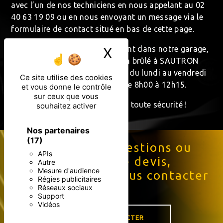
avec l’un de nos techniciens en nous appelant au 02
40 63 19 09 ou en nous envoyant un message via le
formulaire de contact situé en bas de cette page.
X
Masquer le ban
N’hésitez pas à venir directement dans notre garage,
au 3 Rue de nantes ZI Le Moulin brûlé à SAUTRON
(44880). Nous vous accueillons du lundi au vendredi
Ce site utilise des cookies
de 7h30 à 19h00 et le samedi de 8h00 à 12h15.
et vous donne le contrôle
sur ceux que vous
Avec nous, reprenez la route en toute sécurité !
souhaitez activer
Nos partenaires
(17)
Pour toutes questions ou
APIs
demande de devis,
Autre
Mesure d'audience
n'hésitez pas à nous contacter
Régies publicitaires
!
Réseaux sociaux
Support
Vidéos
NOUS CONTACTER